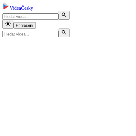
VideaČesky
Přihlášení