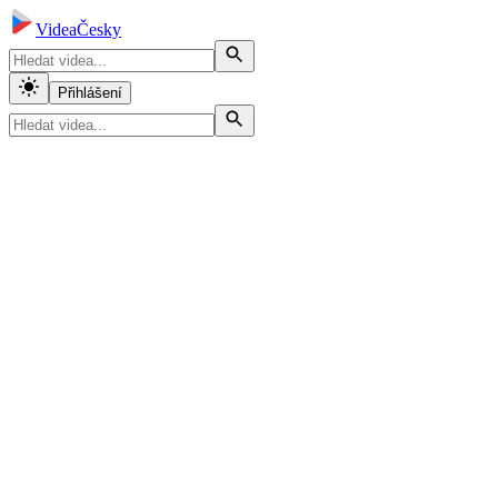
VideaČesky
Přihlášení