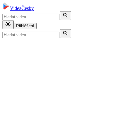
VideaČesky
Přihlášení