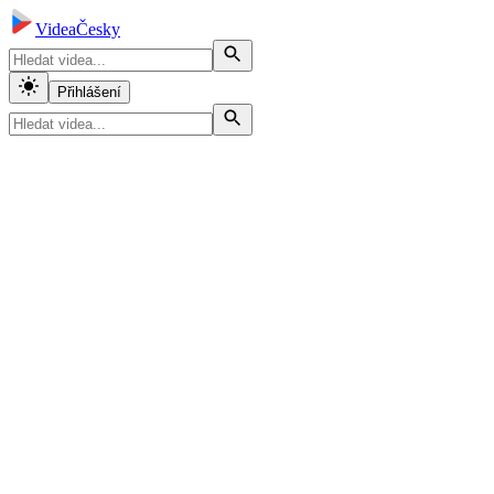
VideaČesky
Přihlášení