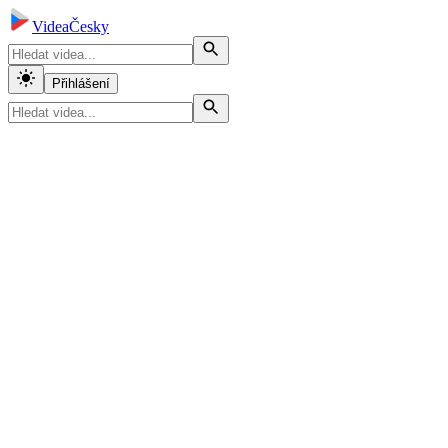
VideaČesky
Přihlášení