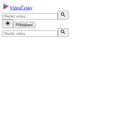
VideaČesky
Přihlášení