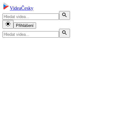
VideaČesky
Přihlášení