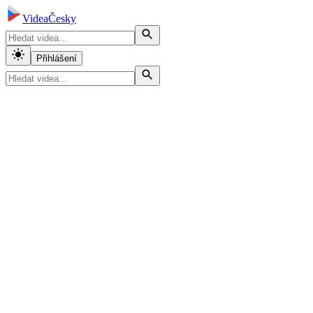
VideaČesky
Přihlášení