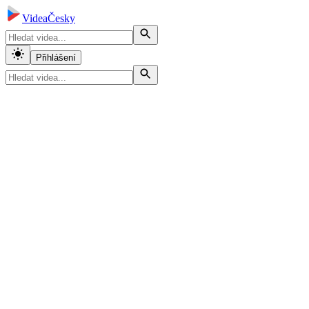
VideaČesky
Přihlášení