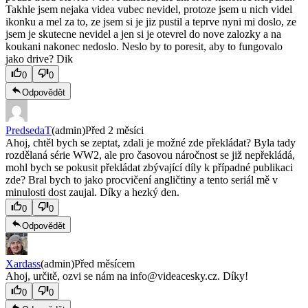
Takhle jsem nejaka videa vubec nevidel, protoze jsem u nich videl
ikonku a mel za to, ze jsem si je jiz pustil a teprve nyni mi doslo, ze
jsem je skutecne nevidel a jen si je otevrel do nove zalozky a na
koukani nakonec nedoslo. Neslo by to poresit, aby to fungovalo
jako drive? Dik
0
0
Odpovědět
PredsedaT
(admin)
Před 2 měsíci
Ahoj, chtěl bych se zeptat, zdali je možné zde překládat? Byla tady
rozdělaná série WW2, ale pro časovou náročnost se již nepřekládá,
mohl bych se pokusit překládat zbývající díly k případné publikaci
zde? Bral bych to jako procvičení angličtiny a tento seriál mě v
minulosti dost zaujal. Díky a hezký den.
0
0
Odpovědět
Xardass
(admin)
Před měsícem
Ahoj, určitě, ozvi se nám na
info@videacesky.cz
. Díky!
0
0