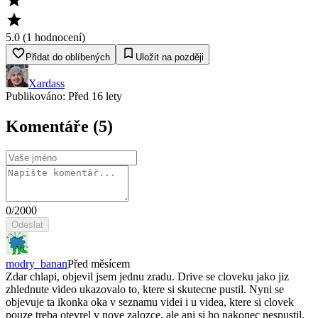
5.0
(
1
hodnocení
)
Přidat do oblíbených
Uložit na později
Xardass
Publikováno:
Před 16 lety
Komentáře
(5)
0
/2000
Odeslat
modry_banan
Před měsícem
Zdar chlapi, objevil jsem jednu zradu. Drive se cloveku jako jiz
zhlednute video ukazovalo to, ktere si skutecne pustil. Nyni se
objevuje ta ikonka oka v seznamu videi i u videa, ktere si clovek
pouze treba otevrel v nove zalozce, ale ani si ho nakonec nespustil.