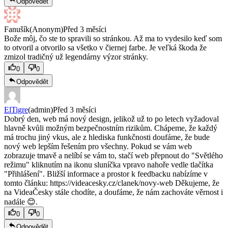
Odpovědět
Fanušík
(
Anonym
)
Před 3 měsíci
Bože môj, čo ste to spravili so stránkou. Až ma to vydesilo keď som
to otvoril a otvorilo sa všetko v čiernej farbe. Je veľká škoda že
zmizol tradičný už legendárny výzor stránky.
0
0
Odpovědět
ElTigre
(admin)
Před 3 měsíci
Dobrý den, web má nový design, jelikož už to po letech vyžadoval
hlavně kvůli možným bezpečnostním rizikům. Chápeme, že každý
má trochu jiný vkus, ale z hlediska funkčnosti doufáme, že bude
nový web lepším řešením pro všechny. Pokud se vám web
zobrazuje tmavě a nelíbí se vám to, stačí web přepnout do "Světlého
režimu" kliknutím na ikonu sluníčka vpravo nahoře vedle tlačítka
"Přihlášení". Bližší informace a prostor k feedbacku nabízíme v
tomto článku: https://videacesky.cz/clanek/novy-web Děkujeme, že
na VideaČesky stále chodíte, a doufáme, že nám zachováte věrnost i
nadále 😊.
0
0
Odpovědět