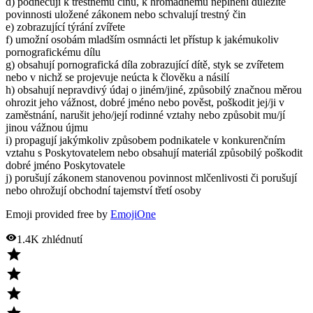
d) podněcují k trestnému činu, k hromadnému neplnění důležité
povinnosti uložené zákonem nebo schvalují trestný čin
e) zobrazující týrání zvířete
f) umožní osobám mladším osmnácti let přístup k jakémukoliv
pornografickému dílu
g) obsahují pornografická díla zobrazující dítě, styk se zvířetem
nebo v nichž se projevuje neúcta k člověku a násilí
h) obsahují nepravdivý údaj o jiném/jiné, způsobilý značnou měrou
ohrozit jeho vážnost, dobré jméno nebo pověst, poškodit jej/ji v
zaměstnání, narušit jeho/její rodinné vztahy nebo způsobit mu/jí
jinou vážnou újmu
i) propagují jakýmkoliv způsobem podnikatele v konkurenčním
vztahu s Poskytovatelem nebo obsahují materiál způsobilý poškodit
dobré jméno Poskytovatele
j) porušují zákonem stanovenou povinnost mlčenlivosti či porušují
nebo ohrožují obchodní tajemství třetí osoby
Emoji provided free by
EmojiOne
1.4K
zhlédnutí