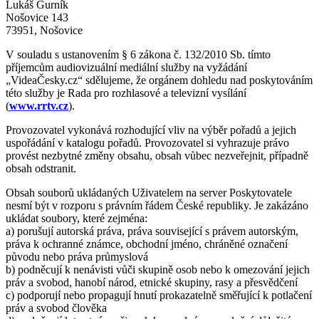
Lukáš Gurník
Nošovice 143
73951, Nošovice
V souladu s ustanovením § 6 zákona č. 132/2010 Sb. tímto
příjemcům audiovizuální mediální služby na vyžádání
„VideaČesky.cz“ sdělujeme, že orgánem dohledu nad poskytováním
této služby je Rada pro rozhlasové a televizní vysílání
(
www.rrtv.cz
).
Provozovatel vykonává rozhodující vliv na výběr pořadů a jejich
uspořádání v katalogu pořadů. Provozovatel si vyhrazuje právo
provést nezbytné změny obsahu, obsah vůbec nezveřejnit, případně
obsah odstranit.
Obsah souborů ukládaných Uživatelem na server Poskytovatele
nesmí být v rozporu s právním řádem České republiky. Je zakázáno
ukládat soubory, které zejména:
a) porušují autorská práva, práva související s právem autorským,
práva k ochranné známce, obchodní jméno, chráněné označení
původu nebo práva průmyslová
b) podněcují k nenávisti vůči skupině osob nebo k omezování jejich
práv a svobod, hanobí národ, etnické skupiny, rasy a přesvědčení
c) podporují nebo propagují hnutí prokazatelně směřující k potlačení
práv a svobod člověka