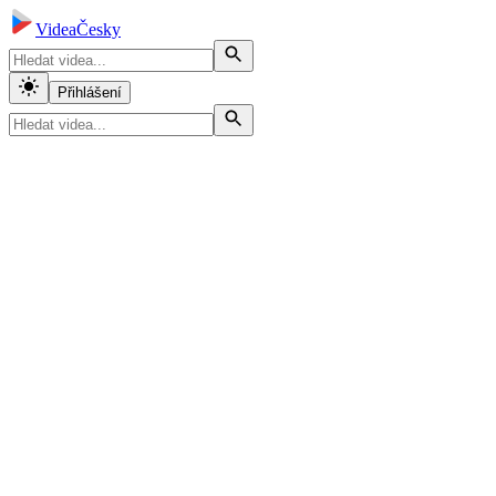
VideaČesky
Přihlášení