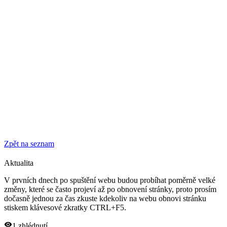
Zpět na seznam
Aktualita
V prvních dnech po spuštění webu budou probíhat poměrně velké
změny, které se často projeví až po obnovení stránky, proto prosím
dočasně jednou za čas zkuste kdekoliv na webu obnovi stránku
stiskem klávesové zkratky CTRL+F5.
1
zhlédnutí