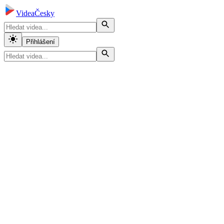
VideaČesky
Přihlášení