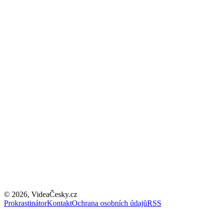
©
2026
, VideaČesky.cz
Prokrastinátor
Kontakt
Ochrana osobních údajů
RSS