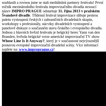
souhlasili a rovnou jsme se stali mediálními partnery festivalu!
První
ročník mezinárodního festivalu improvizačního divadla nesoucí
název
IMPRO PRAGUE
odstartuje
31. října 2013 v pražském
Švandově divadle
. Třídenní festival improvizace slibuje pestrou
paletu vystoupení českých i zahraničních divadelních skupin,
workshopy s profesionály, nácviky divadelních vystoupení a
panelové diskuze o současném stavu českého i evropského divadla.
Jednou z hlavních hvězd festivalu je belgický herec Yann van den
Branden, hvězda belgické verze americké improvizační TV show
Whose Line Is It Anyway?
, který je v současnosti nejvýraznější
postavou evropské improvizační divadelní scény. Více informací
najdete na:
www.improprague.cz
!