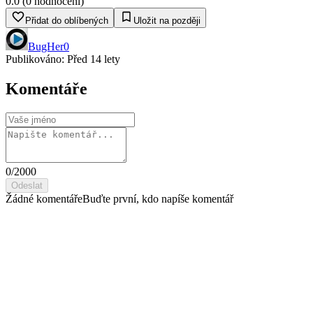
0.0
(
0
hodnocení
)
Přidat do oblíbených
Uložit na později
BugHer0
Publikováno:
Před 14 lety
Komentáře
0
/2000
Odeslat
Žádné komentáře
Buďte první, kdo napíše komentář