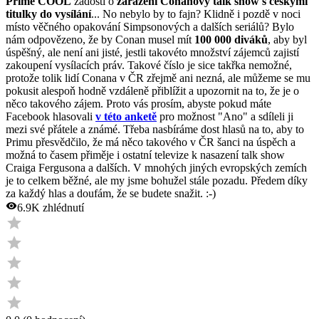
Primě COOL
žádosti o
zařazení Conanovy talk show s českými
titulky do vysílání
...
No nebylo by to fajn? Klidně i pozdě v noci
místo věčného opakování Simpsonových a dalších seriálů? Bylo
nám odpovězeno, že by Conan musel mít
100 000 diváků
, aby byl
úspěšný, ale není ani jisté, jestli takovéto množství zájemců zajistí
zakoupení vysílacích práv. Takové číslo je sice takřka nemožné,
protože tolik lidí Conana v ČR zřejmě ani nezná, ale můžeme se mu
pokusit alespoň hodně vzdáleně přiblížit a upozornit na to, že je o
něco takového zájem. Proto vás prosím, abyste pokud máte
Facebook hlasovali
v této anketě
pro možnost "Ano" a sdíleli ji
mezi své přátele a známé. Třeba nasbíráme dost hlasů na to, aby to
Primu přesvědčilo, že má něco takového v ČR šanci na úspěch a
možná to časem přiměje i ostatní televize k nasazení talk show
Craiga Fergusona a dalších. V mnohých jiných evropských zemích
je to celkem běžné, ale my jsme bohužel stále pozadu. Předem díky
za každý hlas a doufám, že se budete snažit. :-)
6.9K
zhlédnutí