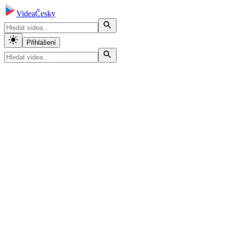
VideaČesky
Přihlášení