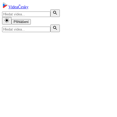
VideaČesky
Přihlášení