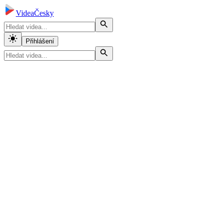
VideaČesky
Přihlášení