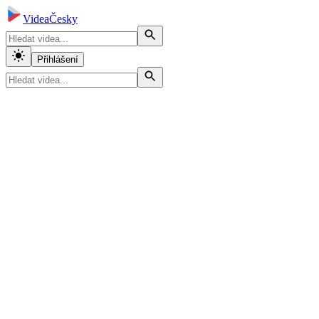
VideaČesky
Přihlášení