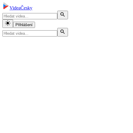
VideaČesky
Přihlášení