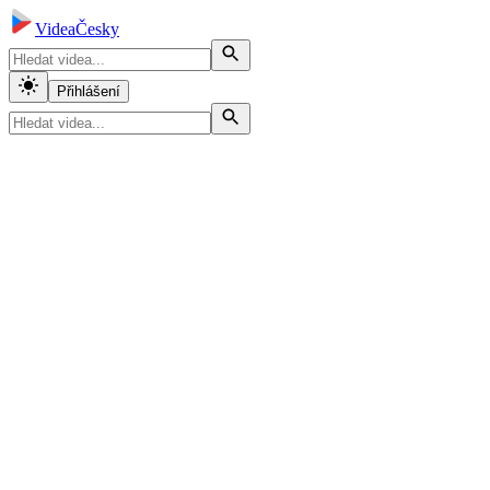
VideaČesky
Přihlášení