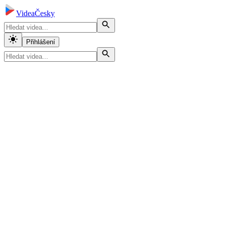
VideaČesky
Přihlášení