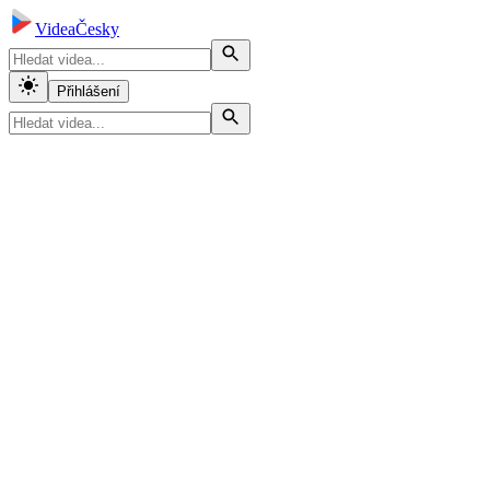
VideaČesky
Přihlášení