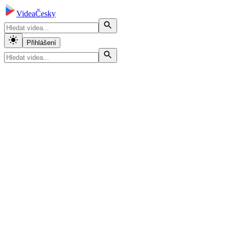
VideaČesky
Přihlášení