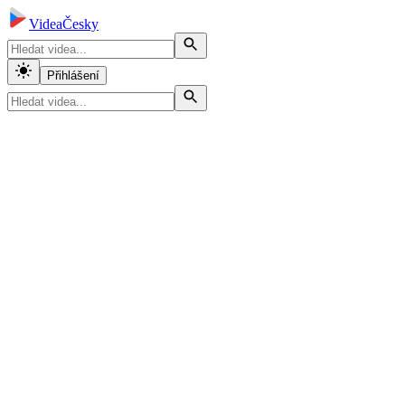
VideaČesky
Přihlášení