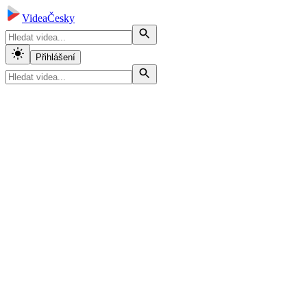
VideaČesky
Přihlášení