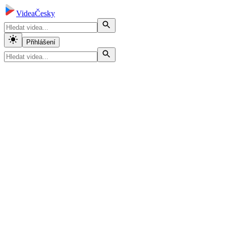
VideaČesky
Přihlášení