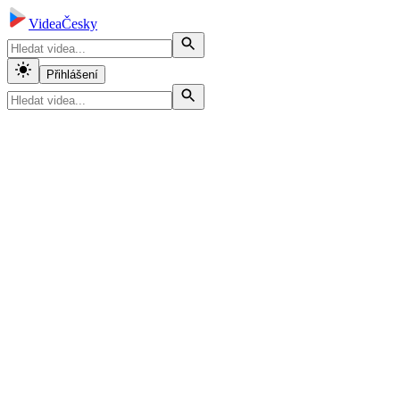
VideaČesky
Přihlášení