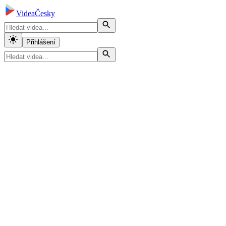
VideaČesky
Přihlášení