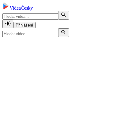
VideaČesky
Přihlášení