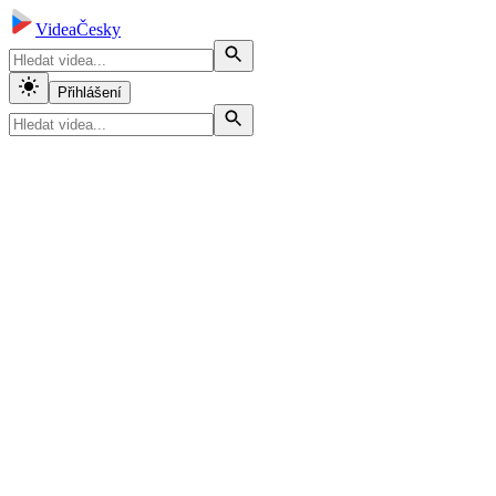
VideaČesky
Přihlášení