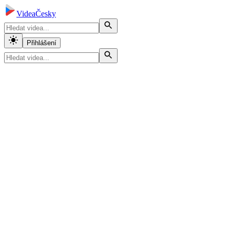
VideaČesky
Přihlášení