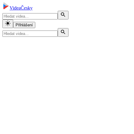
VideaČesky
Přihlášení