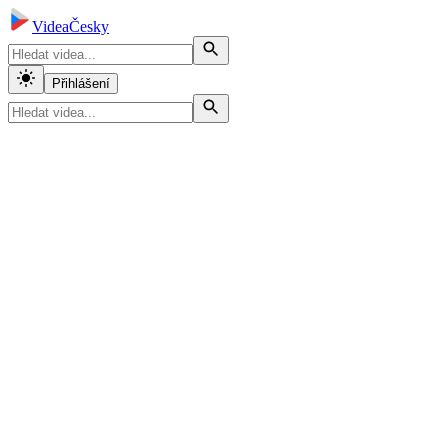
VideaČesky
Přihlášení