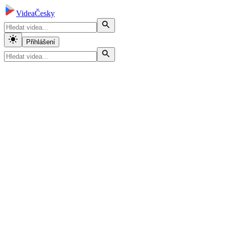
VideaČesky
Přihlášení