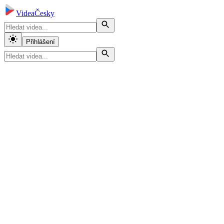
VideaČesky
Přihlášení