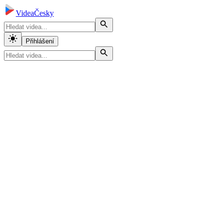
VideaČesky
Přihlášení