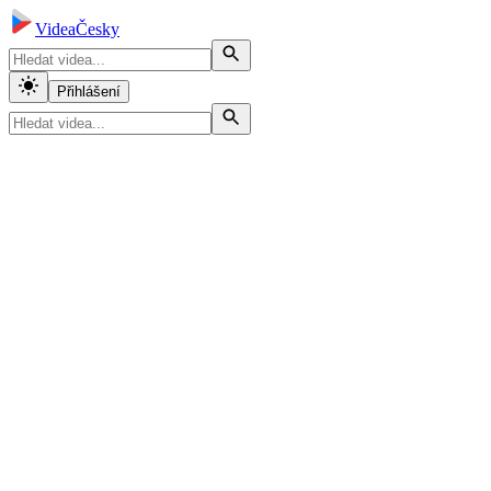
VideaČesky
Přihlášení