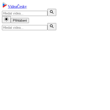
VideaČesky
Přihlášení