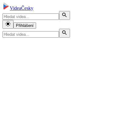
VideaČesky
Přihlášení