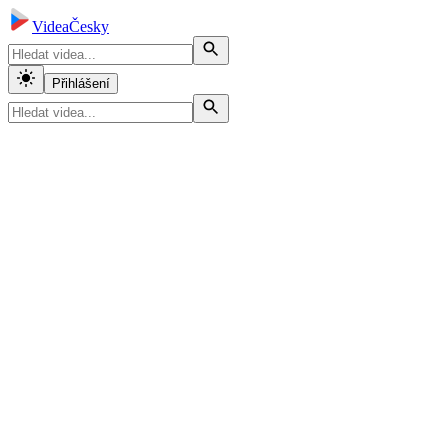
VideaČesky
Přihlášení