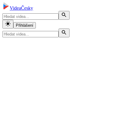
VideaČesky
Přihlášení