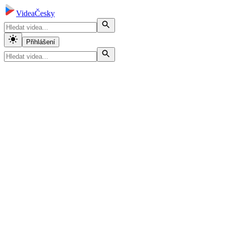
VideaČesky
Přihlášení