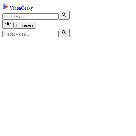
VideaČesky
Přihlášení