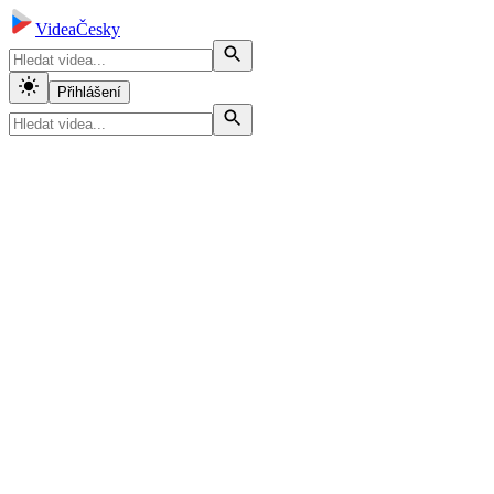
VideaČesky
Přihlášení