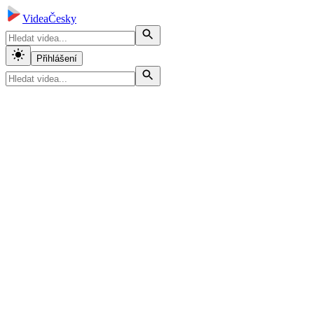
VideaČesky
Přihlášení