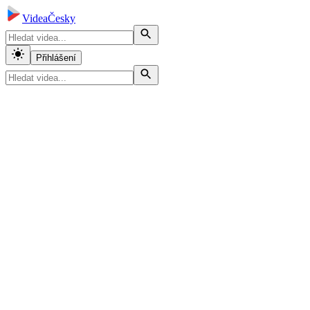
VideaČesky
Přihlášení