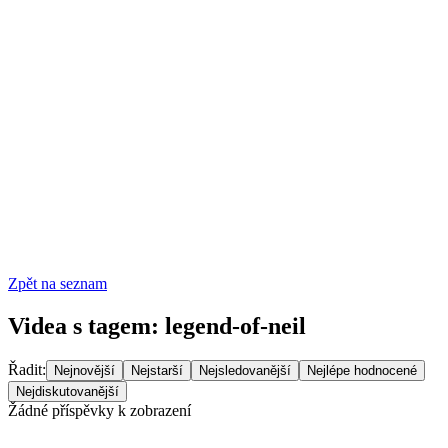
Zpět na seznam
Videa s tagem
:
legend-of-neil
Řadit
:
Nejnovější
Nejstarší
Nejsledovanější
Nejlépe hodnocené
Nejdiskutovanější
Žádné příspěvky k zobrazení