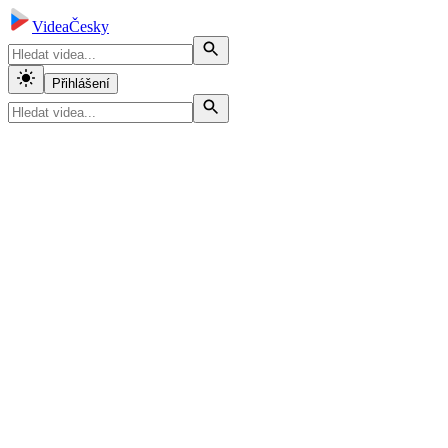
VideaČesky
Přihlášení