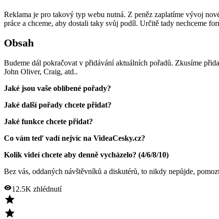
Reklama je pro takový typ webu nutná. Z peněz zaplatíme vývoj nového
práce a chceme, aby dostali taky svůj podíl. Určitě tady nechceme fo
Obsah
Budeme dál pokračovat v přidávání aktuálních pořadů. Zkusíme přidat 
John Oliver, Craig, atd..
Jaké jsou vaše oblíbené pořady?
Jaké další pořady chcete přidat?
Jaké funkce chcete přidat?
Co vám teď vadí nejvíc na VideaCesky.cz?
Kolik videí chcete aby denně vycházelo? (4/6/8/10)
Bez vás, oddaných návštěvníků a diskutérů, to nikdy nepůjde, pomoz
12.5K
zhlédnutí