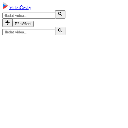
VideaČesky
Přihlášení