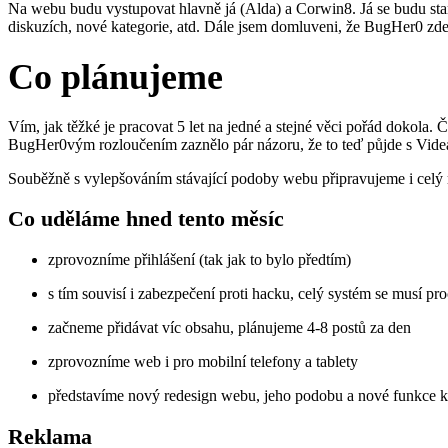
Na webu budu vystupovat hlavně já (Alda) a Corwin8. Já se budu sta
diskuzích, nové kategorie, atd. Dále jsem domluveni, že BugHer0 zde b
Co plánujeme
Vím, jak těžké je pracovat 5 let na jedné a stejné věci pořád dokola
BugHer0vým rozloučením zaznělo pár názoru, že to teď půjde s VideaČe
Souběžně s vylepšováním stávající podoby webu připravujeme i celý 
Co uděláme hned tento měsíc
zprovozníme přihlášení (tak jak to bylo předtím)
s tím souvisí i zabezpečení proti hacku, celý systém se musí proč
začneme přidávat víc obsahu, plánujeme 4-8 postů za den
zprovozníme web i pro mobilní telefony a tablety
představíme nový redesign webu, jeho podobu a nové funkce k
Reklama