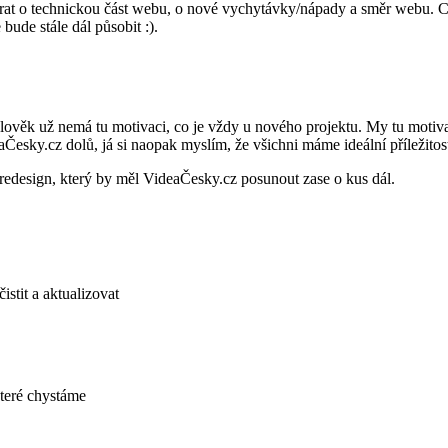
rat o technickou část webu, o nové vychytávky/nápady a směr webu. Co
ude stále dál působit :).
. Člověk už nemá tu motivaci, co je vždy u nového projektu. My tu moti
sky.cz dolů, já si naopak myslím, že všichni máme ideální příležitost
redesign, který by měl VideaČesky.cz posunout zase o kus dál.
istit a aktualizovat
teré chystáme