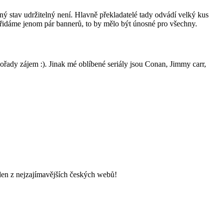
ý stav udržitelný není. Hlavně překladatelé tady odvádí velký kus
přidáme jenom pár bannerů, to by mělo být únosné pro všechny.
ořady zájem :). Jinak mé oblíbené seriály jsou Conan, Jimmy carr,
den z nejzajímavějších českých webů!