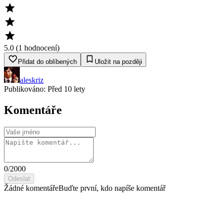
5.0
(
1
hodnocení
)
Přidat do oblíbených
Uložit na později
aleskriz
Publikováno:
Před 10 lety
Komentáře
0
/2000
Odeslat
Žádné komentáře
Buďte první, kdo napíše komentář