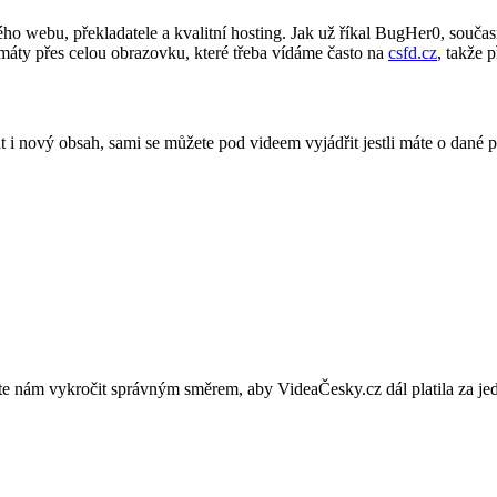
 webu, překladatele a kvalitní hosting. Jak už říkal BugHer0, současn
rmáty přes celou obrazovku, které třeba vídáme často na
csfd.cz
, takže 
i nový obsah, sami se můžete pod videem vyjádřit jestli máte o dané p
te nám vykročit správným směrem, aby VideaČesky.cz dál platila za je