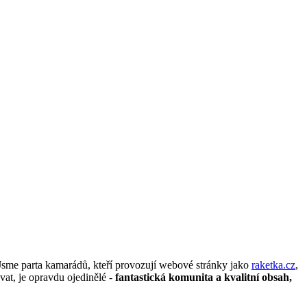
. Jsme parta kamarádů, kteří provozují webové stránky jako
raketka.cz
,
at, je opravdu ojedinělé -
fantastická komunita a kvalitní obsah,