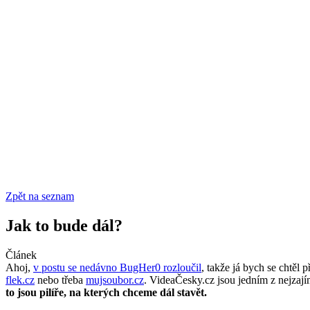
Zpět na seznam
Jak to bude dál?
Článek
Ahoj,
v postu se nedávno BugHer0 rozloučil
, takže já bych se chtěl
flek.cz
nebo třeba
mujsoubor.cz
. VideaČesky.cz jsou jedním z nejzají
to jsou pilíře, na kterých chceme dál stavět.