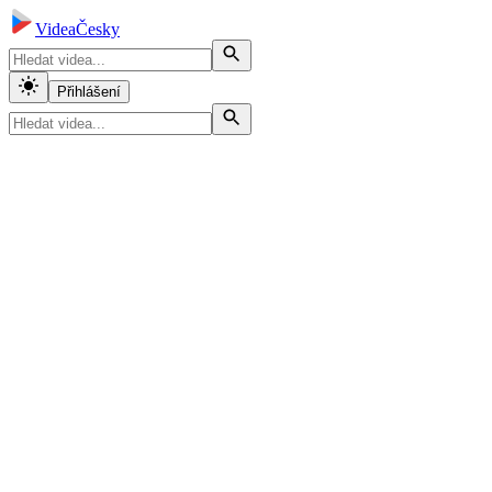
VideaČesky
Přihlášení