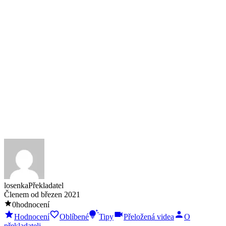
losenka
Překladatel
Členem od
březen 2021
0
hodnocení
Hodnocení
Oblíbené
Tipy
Přeložená videa
O
překladateli