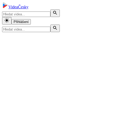
VideaČesky
Přihlášení