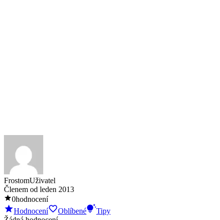
Frostom
Uživatel
Členem od
leden 2013
0
hodnocení
Hodnocení
Oblíbené
Tipy
Žádná hodnocení