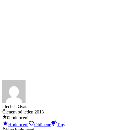
hfechs
Uživatel
Členem od
leden 2013
0
hodnocení
Hodnocení
Oblíbené
Tipy
Žádná hodnocení