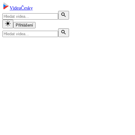
VideaČesky
Přihlášení