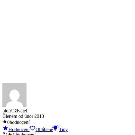
piotr
Uživatel
Členem od
únor 2013
0
hodnocení
Hodnocení
Oblíbené
Tipy
Žádná hodnocení