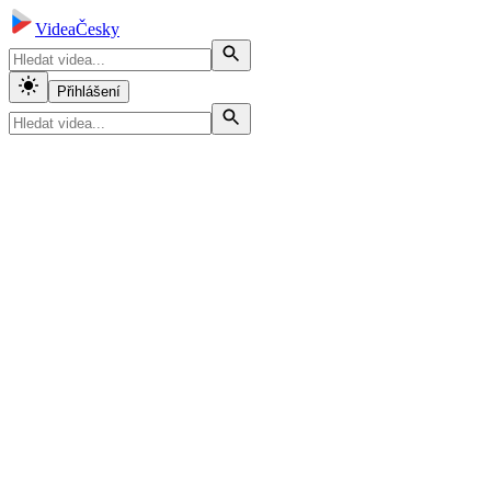
VideaČesky
Přihlášení