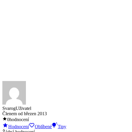
Svarog
Uživatel
Členem od
březen 2013
0
hodnocení
Hodnocení
Oblíbené
Tipy
Žádná hodnocení