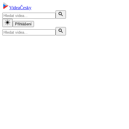
VideaČesky
Přihlášení